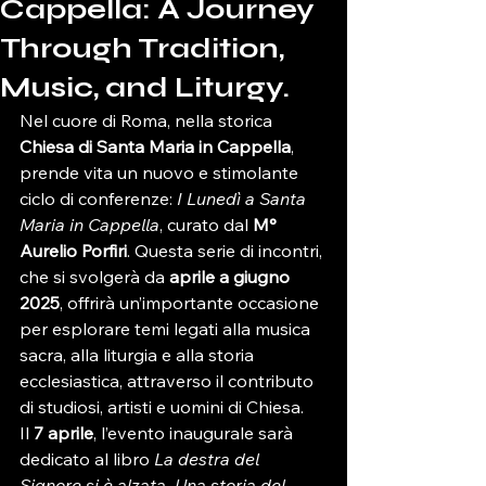
Cappella: A Journey
Through Tradition,
Music, and Liturgy.
Nel cuore di Roma, nella storica 
Chiesa di Santa Maria in Cappella
, 
prende vita un nuovo e stimolante 
ciclo di conferenze: 
I Lunedì a Santa 
Maria in Cappella
, curato dal 
M° 
Aurelio Porfiri
. Questa serie di incontri, 
che si svolgerà da 
aprile a giugno 
2025
, offrirà un’importante occasione 
per esplorare temi legati alla musica 
sacra, alla liturgia e alla storia 
ecclesiastica, attraverso il contributo 
di studiosi, artisti e uomini di Chiesa.
Il 
7 aprile
, l’evento inaugurale sarà 
dedicato al libro 
La destra del 
Signore si è alzata. Una storia del 