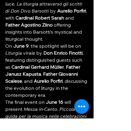
luce. La liturgia attraverso gli scritti 
di Don Divo Barsotti
 by 
Aurelio Porfiri
, 
with 
Cardinal Robert Sarah
 and 
Father Agostino Ziino
 offering 
insights into Barsotti’s mystical and 
liturgical thought.
On 
June 9
, the spotlight will be on 
Liturgia virale
 by 
Don Enrico Finotti
, 
featuring distinguished guests such 
as 
Cardinal Gerhard Müller
, 
Father 
Janusz Kapusta
, 
Father Giovanni 
Scalese
, and 
Aurelio Porfiri
, discussing 
the evolution of liturgy in the 
contemporary era.
The final event on 
June 16
 will 
present 
Messa in-Canto. Piccola 
guida per la musica nelle celebrazioni 
liturgiche
 by 
Aurelio Porfiri
, with 
Mons. Valentino Miserachs
, reflecting 