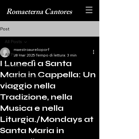
Romaeterna Cantores
Post
All Posts
maestroaurelioporf
All Posts
28 mar 2025
Tempo di lettura: 3 min
I Lunedì a Santa
Sacred music
Maria in Cappella: Un
Renaissance music
viaggio nella
Tradizione, nella
Musica e nella
Liturgia./Mondays at
Santa Maria in