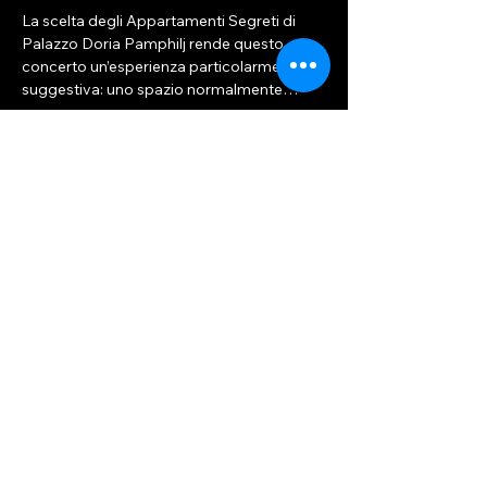
La scelta degli Appartamenti Segreti di 
Palazzo Doria Pamphilj rende questo 
concerto un’esperienza particolarmente 
suggestiva: uno spazio normalmente…
Mostra di più
Condividi questo evento
Romaeterna