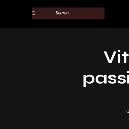
Vi
pass
U