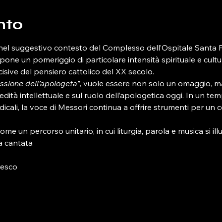
nto
el suggestivo contesto del Complesso dell’Ospitale Santa 
e un pomeriggio di particolare intensità spirituale e cultura
ncisive del pensiero cattolico del XX secolo.
ssione dell’apologeta”
, vuole essere non solo un omaggio, m
eredità intellettuale e sul ruolo dell’apologetica oggi. In un t
ali, la voce di Messori continua a offrire strumenti per un c
me un percorso unitario, in cui liturgia, parola e musica si 
a cantata
resco