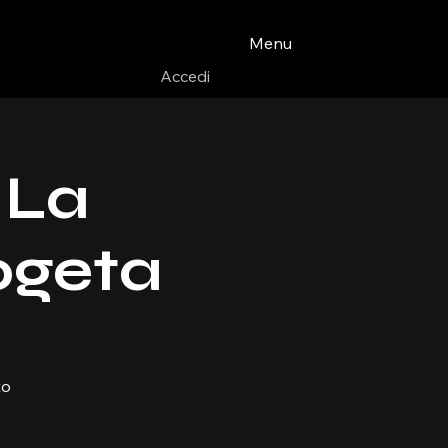
Menu
Accedi
 La
ogeta
to