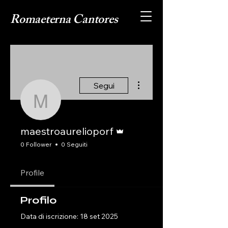
Romaeterna Cantores
Altre azioni
Segui
maestroaurelioporf
Amministratore
maestroaurelioporf
0 Follower
0 Seguiti
Profile
Profilo
Data di iscrizione: 18 set 2025